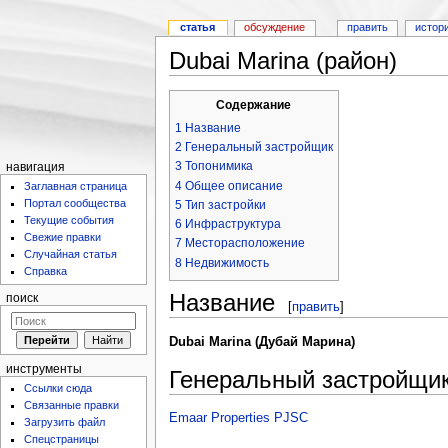
статья
обсуждение
править
истор
Dubai Marina (район)
Содержание
1
Название
2
Генеральный застройщик
3
Топонимика
навигация
4
Общее описание
Заглавная страница
Портал сообщества
5
Тип застройки
Текущие события
6
Инфраструктура
Свежие правки
7
Месторасположение
Случайная статья
8
Недвижимость
Справка
Название
поиск
[
править
]
Dubai Marina (Дубай Марина)
инструменты
Генеральный застройщи
Ссылки сюда
Связанные правки
Emaar Properties PJSC
Загрузить файл
Спецстраницы