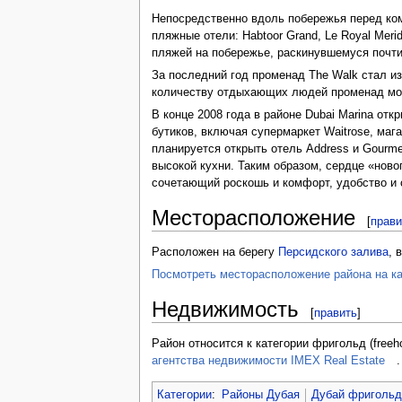
Непосредственно вдоль побережья перед к
пляжные отели: Habtoor Grand, Le Royal Meri
пляжей на побережье, раскинувшемуся почти 
За последний год променад The Walk стал и
количеству отдыхающих людей променад мо
В конце 2008 года в районе Dubai Marina от
бутиков, включая супермаркет Waitrose, маг
планируется открыть отель Address и Gourme
высокой кухни. Таким образом, сердце «ново
сочетающий роскошь и комфорт, удобство и 
Месторасположение
[
прави
Расположен на берегу
Персидского залива
, 
Посмотреть месторасположение района на ка
Недвижимость
[
править
]
Район относится к категории фригольд (fre
агентства недвижимости IMEX Real Estate
.
Категории
:
Районы Дубая
Дубай фриголь