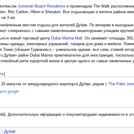
омплексом
Jumeirah Beach Residence
и променадом The Walk расположены
dien, Ritz Carlton, Hilton и Sheraton. Все отдыхающие и жители района 
на 3 км.
злюбленным местом отдыха для жителей Дубая. По вечерам в выходные 
жет соперничать с самыми оживленными пешеходными улицами крупней
крылся новый торговый центр
Dubai Marina Mall
. Он занимает площадь 350,
азины одежды, ювелирных украшений, товаров для дома и мебели. Помим
t Tower («Башня Гурманов») – уникальное здание, все семь этажей кото
го Дубая» район Dubai Marina привлекателен для иностранцев, поскольк
спокойный ритм курортной жизни в центре одного из самых оживленных 
ть
]
в 25 минутах от международного аэропорта Дубаи, рядом с
The Palm Jum
рте google
ehold). Дополнительную иформацию о покупке/продаже недвижимости в эт
д
Дубай