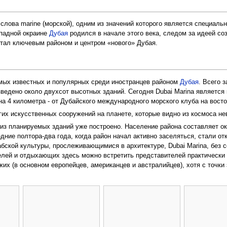
 слова marine (морской), одним из значений которого является специаль
ападной окраине
Дубая
родился в начале этого века, следом за идеей со
стал ключевым районом и центром «нового» Дубая.
самых известных и популярных среди иностранцев районом
Дубая
. Всего 
зведено около двухсот высотных зданий. Сегодня Dubai Marina являетс
а 4 километра - от Дубайского международного морского клуба на восток
гих искусственных сооружений на планете, которые видно из космоса н
 из планируемых зданий уже построено. Население района составляет о
ие полтора-два года, когда район начал активно заселяться, стали от
бской культуры, прослеживающимися в архитектуре, Dubai Marina, без 
лей и отдыхающих здесь можно встретить представителей практически в
их (в основном европейцев, американцев и австралийцев), хотя с точки 