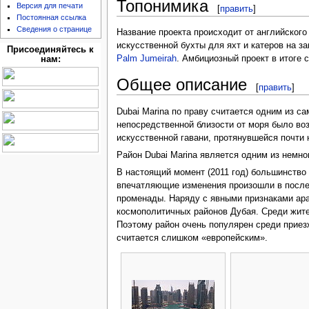
Топонимика
Версия для печати
[
править
]
Постоянная ссылка
Сведения о странице
Название проекта происходит от английского
искусственной бухты для яхт и катеров на з
Присоединяйтесь к
Palm Jumeirah
. Амбициозный проект в итоге 
нам:
Общее описание
[
править
]
Dubai Marina по праву считается одним из 
непосредственной близости от моря было во
искусственной гавани, протянувшейся почти н
Район Dubai Marina является одним из немно
В настоящий момент (2011 год) большинство
впечатляющие изменения произошли в последн
променады. Наряду с явными признаками ара
космополитичных районов Дубая. Среди жите
Поэтому район очень популярен среди приезж
считается слишком «европейским».