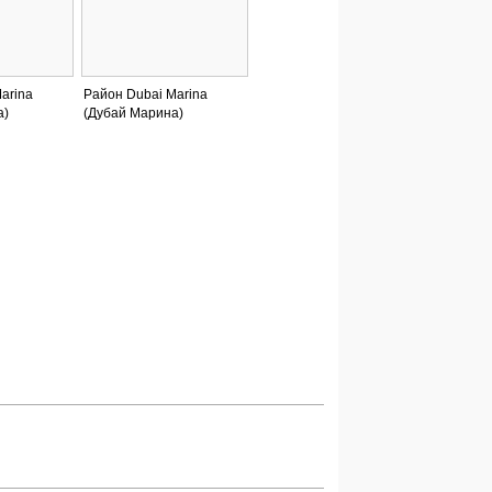
arina
Район Dubai Marina
а)
(Дубай Марина)