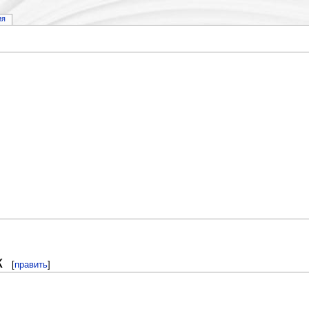
ия
к
[
править
]