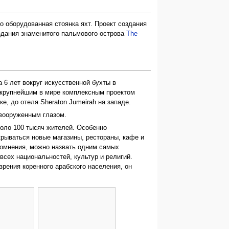
но оборудованная стоянка яхт. Проект создания
здания знаменитого пальмового острова
The
за 6 лет вокруг искусственной бухты в
я крупнейшим в мире комплексным проектом
е, до отеля Sheraton Jumeirah на западе.
евооруженным глазом.
коло 100 тысяч жителей. Особенно
крываться новые магазины, рестораны, кафе и
сомнения, можно назвать одним самых
сех национальностей, культур и религий.
зрения коренного арабского населения, он