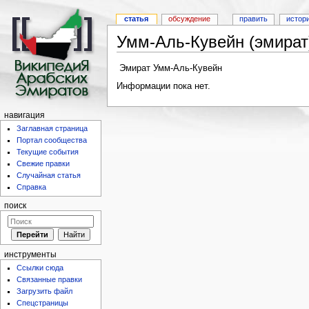
статья
обсуждение
править
истор
Умм-Аль-Кувейн (эмират
Эмират Умм-Аль-Кувейн
Информации пока нет.
навигация
Заглавная страница
Портал сообщества
Текущие события
Свежие правки
Случайная статья
Справка
поиск
инструменты
Ссылки сюда
Связанные правки
Загрузить файл
Спецстраницы