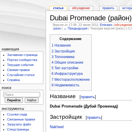
статья
обсуждение
править
истор
Dubai Promenade (район)
Версия от 17:06, 22 июля 2011;
Emirates
(
обсуждени
(
разн.
)
← Предыдущая
| Текущая версия (разн.) | 
Содержание
1
Название
навигация
2
Застройщик
Заглавная страница
3
Топонимика
Портал сообщества
4
Общее описание
Текущие события
5
Тип застройки
Свежие правки
6
Инфраструктура
Случайная статья
7
Месторасположение
Справка
8
Недвижимость
поиск
Название
[
править
]
Dubai Promenade (Дубай Променад)
инструменты
Ссылки сюда
Застройщик
[
править
]
Связанные правки
Загрузить файл
Nakheel
Спецстраницы