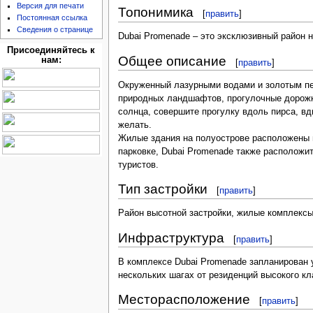
Версия для печати
Топонимика
[
править
]
Постоянная ссылка
Сведения о странице
Dubai Promenade – это эксклюзивный район 
Присоединяйтесь к
Общее описание
нам:
[
править
]
Окруженный лазурными водами и золотым пе
природных ландшафтов, прогулочные дорожки
солнца, совершите прогулку вдоль пирса, вд
желать.
Жилые здания на полуострове расположены в
парковке, Dubai Promenade также расположит
туристов.
Тип застройки
[
править
]
Район высотной застройки, жилые комплексы
Инфраструктура
[
править
]
В комплексе Dubai Promenade запланирован у
нескольких шагах от резиденций высокого кл
Месторасположение
[
править
]