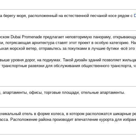
на берегу моря, расположенный на естественной песчаной косе рядом с
D
ском Dubai Promenade предлагает неповторимую панораму, открывающую
, потрясающая архитектура ставят этот проект в особую категорию. Н
ыхая морской ветер, отправьтесь за покупками в лучшие бутики -всё это
ыше уровня дорог, на подиумах. Такой дизайн зданий позволяет жильца
 транспортные развязки для обслуживания общественного транспорта, чт
, апартаменты, офисы, торговые площади, отельные апартаменты.
никальный отель в форме колеса, в котором расположатся шикарные рест
асса. Расположение района производит впечатление курорта для избранн