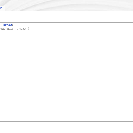
ия
е
|
вклад
)
Следующая → (разн.)