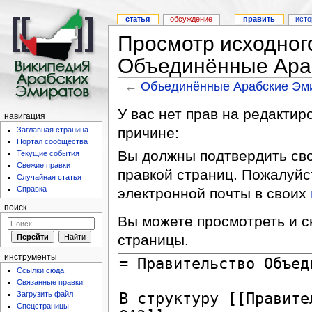
статья
обсуждение
править
исто
Просмотр исходног
Объединённые Ара
←
Объединённые Арабские Эм
У вас нет прав на редакти
навигация
причине:
Заглавная страница
Портал сообщества
Вы должны подтвердить сво
Текущие события
Свежие правки
правкой страниц. Пожалуйс
Случайная статья
Справка
электронной почты в своих
поиск
Вы можете просмотреть и с
страницы.
инструменты
Ссылки сюда
Связанные правки
Загрузить файл
Спецстраницы